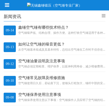
新闻资讯
鑫锤空气锤有哪些技术特点？
09-14
空气锤噪声低、结构合理、操作方便。这种打铁空气锤适用于各种自由锻造，如延伸、镦粗、冲孔、剪切、锻焊、扭转、弯曲等，使用垫...
如何让空气锤的噪音更低？
09-13
从空气锤基本组成及其基本特性，总结出空气锤在工作时不但存在排气噪声也存在进气噪声，并且进排气噪声对操作工人及其周围环境的...
空气锤油量说明及注意事项
09-12
空气锤​必须定期检查、维护保养，以延伸利用寿命，减少维修费用，其具体内容如下：新锤利用半月后应检查拆洗一次，以后可定期拆...
空气锤常见故障及维修措施
09-10
空气锤使用日久后，若砧座下沉，使锤头行程加大，锤杆中部的安置线（红横线）如袒露 5mm时，应立刻停止利用并进行调节，加高...
空气锤保养使用注意事项
09-08
空气锤保养使用注意以下事项：空气锤操作人员应明了空气锤的结构和性能，作到合理使用，防止事故。