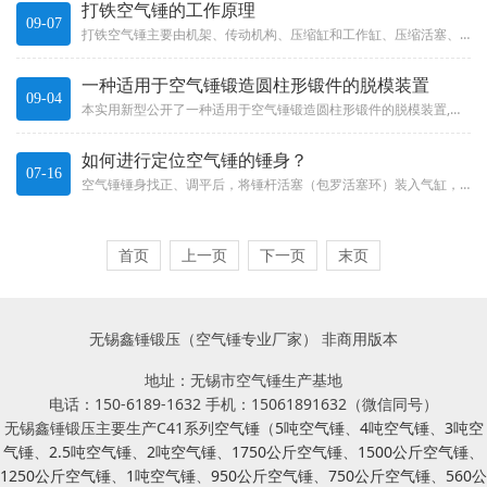
打铁空气锤的工作原理
09-07
打铁空气锤​主要由机架、传动机构、压缩缸和工作缸、压缩活塞、落下部分、配气机构和砧座等部分组成。机架是打铁空气锤的主体，...
一种适用于空气锤锻造圆柱形锻件的脱模装置
09-04
本实用新型公开了一种适用于空气锤锻造圆柱形锻件的脱模装置,涉及空气锤的技术领域,其包括工作台和脱模机构,脱模机构包括转动...
如何进行定位空气锤的锤身？
07-16
空气锤锤身找正、调平后，将锤杆活塞（包罗活塞环）装入气缸， 安置上砧块、打紧楔铁，查抄上下砧块打仗的精密度及对位环境。上...
首页
上一页
下一页
末页
无锡鑫锤锻压（空气锤专业厂家） 非商用版本
地址：无锡市空气锤生产基地
电话：150-6189-1632 手机：15061891632（微信同号）
无锡鑫锤锻压主要生产C41系列
空气锤
（
5吨空气锤
、
4吨空气锤
、
3吨空
气锤
、
2.5吨空气锤
、
2吨空气锤
、
1750公斤空气锤
、
1500公斤空气锤
、
1250公斤空气锤
、
1吨空气锤
、
950公斤空气锤
、
750公斤空气锤
、
560公