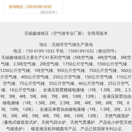
咨询电话：150-6189-1632
（微信同号）
无锡鑫锤锻压（空气锤专业厂家） 非商用版本
地址：无锡市空气锤生产基地
电话：150-6189-1632 手机：15061891632（微信同号）
无锡鑫锤锻压主要生产C41系列
空气锤
（
5吨空气锤
、
4吨空气锤
、
3吨空
气锤
、
2.5吨空气锤
、
2吨空气锤
、
1750公斤空气锤
、
1500公斤空气锤
、
1250公斤空气锤
、
1吨空气锤
、
950公斤空气锤
、
750公斤空气锤
、
560公
斤空气锤
、
400公斤空气锤
、
250公斤空气锤
、
150公斤空气锤
、
110公斤
空气锤
、
75公斤空气锤
、
55公斤空气锤
、
40公斤空气锤
、
25公斤空气
锤
、
16公斤空气锤
）、
全液压双臂模锻电液锤
（
1吨
、
1.5吨
、
2吨
、
2.5
吨
、
3吨
、
4吨
、
5吨
、
6吨
、
7吨
、
8吨
、
10吨
、
12吨
）、
全液压双臂自由
锻电液锤
（
1吨
、
1.5吨
、
2吨
、
2.5吨
、
3吨
、
4吨
、
5吨
、
6吨
、
7吨
、
8
吨
、
10吨
、
12吨
）、
全液压单臂自由锻电液锤
（
1吨
、
1.5吨
、
2吨
、
2.5
吨
、
3吨
、
4吨
、
5吨
、
6吨
、
7吨
、
8吨
、
10吨
、
12吨
）、
天然气锻造炉
（
蓄热式锻造室式炉
、
天然气回火炉
、
天然气贯通炉
、
产品化小炉型天然
气锻造炉
）、
锻造液压机
和
锻圆
等产品，产品已获国家专利认证。