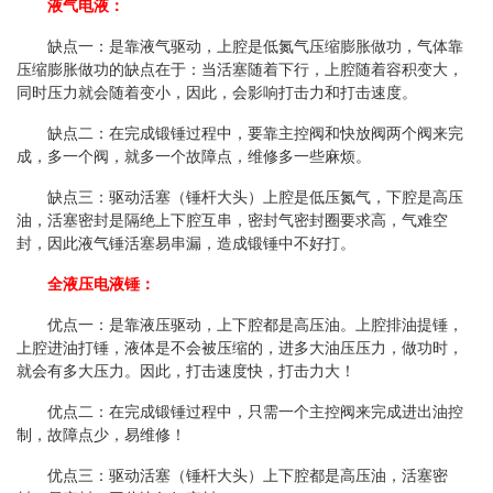
液气电液：
缺点一：是靠液气驱动，上腔是低氮气压缩膨胀做功，气体靠
压缩膨胀做功的缺点在于：当活塞随着下行，上腔随着容积变大，
同时压力就会
随着变小，因此，会影响打击力和打击速度。
缺点二：在完成锻锤过程中，要靠主控阀和快放阀两个阀来完
成，多一个阀，就多一个故障点，维修多一些麻烦。
缺点三：驱动活塞（锤杆大头）上腔是低压氮气，下腔是高压
油，活塞密封是隔绝上下腔互串，密封气密封圈要求高，气难空
封，因此液气锤
活塞易串漏，造成锻锤中不好打。
全液压电液锤：
优点一：是靠液压驱动，上下腔都是高压油。上腔排油提锤，
上腔进油打锤，液体是不会被压缩的，进多大油压压力，做功时，
就会有多大压力。因此，打击速度快，打击力大！
优点二：在完成锻锤过程中，只需一个主控阀来完成进出油控
制，故障点少，易维修！
优点三：驱动活塞（锤杆大头）上下腔都是高压油，活塞密