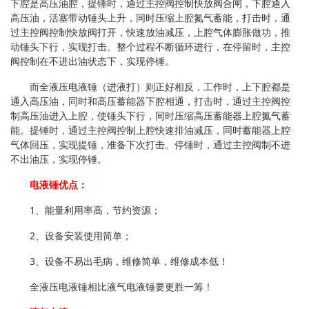
下腔是高压油腔，提锤时，通过主控阀控制快放阀合闸，下腔通入
高压油，活塞带动锤头上升，同时压缩上腔氮气蓄能，打击时，通
过主控阀控制快放阀打开，快速放油减压，上腔气体膨胀做功，推
动锤头下行，实现打击。整个过程不断循环进行，在停留时，主控
阀控制在不进出油状态下，实现停锤。
而全液压电液锤（进液打）则正好相反，工作时，上下腔都是
通入高压油，同时和高压蓄能器下腔相通，打击时，通过主控阀控
制高压油进入上腔，使锤头下行，同时压缩高压蓄能器上腔氮气蓄
能。提锤时，通过主控阀控制上腔快速排油减压，同时蓄能器上腔
气体回压，实现提锤，准备下次打击。停锤时，通过主控阀制不进
不出油压，实现停锤。
电液锤优点：
1、能量利用率高，节约资源；
2、设备安装使用简单；
3、设备不易出毛病，维修简单，维修成本低！
全液压电液锤相比液气电液锤要更胜一筹！