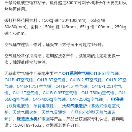
严禁冷锻或空锤打砧子。锻件超过800℃时剁子和摔子冬天要先用火
烤热再使用。
锻打料坯范围方料：150kg 锤 130×130(mm)、65kg 锤
80×80(mm)。圆料：150kg 锤 145mm，65kg 锤 100mm，250kg
锤 175mm。
空气锤在连续工作时，锤头在上方停留不可超过1分钟。
空气锤经常保持清洁，定期擦洗各部件，减速箱的油定期更换一
次，轴颈处经常加黄油。
无锡市空气锤生产基地主要生产
C41系列空气锤
C41B-5T空气锤
、
C41B-4T空气锤
、
C41B-3T空气锤
、
C41B-2.5T空气锤
、
C41B-2T空
气锤
、
C41B-1.75T空气锤
、
C41B-1.5T空气锤
、
C41B-1.25T空气
锤
、
C41-1T空气锤
、
C41B-0.95T空气锤
、
C41-750kg空气锤
、
C41-
560kg空气锤
、
C41-400kg空气锤
、
C41-250kg空气锤
）、
电液锤
（
双臂电液锤
、
单臂电液锤
）、
天然气锻造炉
（
蓄热式锻造室式
炉
、
天然气回火炉
、
天然气贯通炉
、
产品化小炉型天然气锻造
炉
）、
锻造液压机
和
锻圆
等产品，产品已获国家专利认证。咨询电
话：150-6189-1632，欢迎新老客户订购。