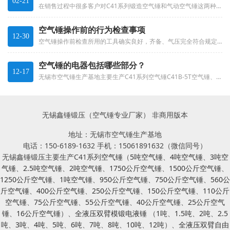
02-21
在销售过程中很多客户对C41系列锻造空气锤和气动空气锤这两种产品容易造成混淆。那么这两种产品究竟有什么区别，下面就让我们...
空气锤操作前的行为检查事项
12-30
空气锤操作前检查所用的工具确实良好，齐备、气压完全符合规定。开动空气锤设备前，应检查电气接地、防护装置、离合器等是否良好...
空气锤的电器包括哪些部分？
12-17
无锡市空气锤生产基地主要生产C41系列空气锤C41B-5T空气锤、C41B-4T空气锤、C41B-3T空气锤、C41B-...
无锡鑫锤锻压（空气锤专业厂家） 非商用版本
地址：无锡市空气锤生产基地
电话：150-6189-1632 手机：15061891632（微信同号）
无锡鑫锤锻压主要生产C41系列
空气锤
（
5吨空气锤
、
4吨空气锤
、
3吨空
气锤
、
2.5吨空气锤
、
2吨空气锤
、
1750公斤空气锤
、
1500公斤空气锤
、
1250公斤空气锤
、
1吨空气锤
、
950公斤空气锤
、
750公斤空气锤
、
560公
斤空气锤
、
400公斤空气锤
、
250公斤空气锤
、
150公斤空气锤
、
110公斤
空气锤
、
75公斤空气锤
、
55公斤空气锤
、
40公斤空气锤
、
25公斤空气
锤
、
16公斤空气锤
）、
全液压双臂模锻电液锤
（
1吨
、
1.5吨
、
2吨
、
2.5
吨
、
3吨
、
4吨
、
5吨
、
6吨
、
7吨
、
8吨
、
10吨
、
12吨
）、
全液压双臂自由