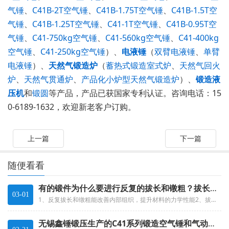
气锤
、
C41B-2T空气锤
、
C41B-1.75T空气锤
、
C41B-1.5T空
气锤
、
C41B-1.25T空气锤
、
C41-1T空气锤
、
C41B-0.95T空
气锤
、
C41-750kg空气锤
、
C41-560kg空气锤
、
C41-400kg
空气锤
、
C41-250kg空气锤
）、
电液锤
（
双臂电液锤
、
单臂
电液锤
）、
天然气锻造炉
（
蓄热式锻造室式炉
、
天然气回火
炉
、
天然气贯通炉
、
产品化小炉型天然气锻造炉
）、
锻造液
压机
和
锻圆
等产品，产品已获国家专利认证。咨询电话：15
0-6189-1632，欢迎新老客户订购。
上一篇
下一篇
随便看看
有的锻件为什么要进行反复的拔长和镦粗？拔长和镦粗有何异同？
03-01
​1、反复拔长和镦粗能改善内部组织，提升材料的力学性能2、拔长长度增加，截面减小；镦粗长度缩短，截面增大。3、同：都能改...
无锡鑫锤锻压生产的C41系列锻造空气锤和气动空气锤有什么不同