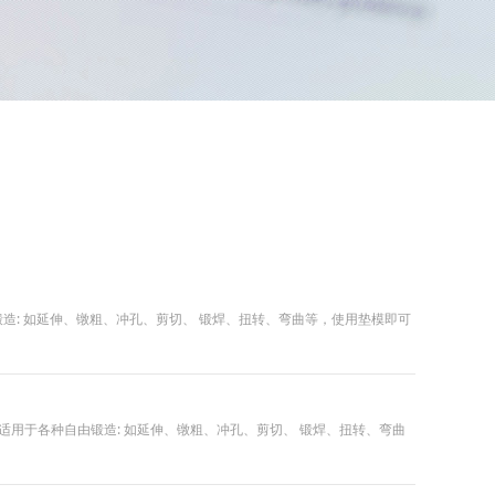
种自由锻造: 如延伸、镦粗、冲孔、剪切、 锻焊、扭转、弯曲等，使用垫模即可
7千焦,适用于各种自由锻造: 如延伸、镦粗、冲孔、剪切、 锻焊、扭转、弯曲