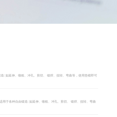
种自由锻造: 如延伸、镦粗、冲孔、剪切、 锻焊、扭转、弯曲等，使用垫模即可
7千焦,适用于各种自由锻造: 如延伸、镦粗、冲孔、剪切、 锻焊、扭转、弯曲