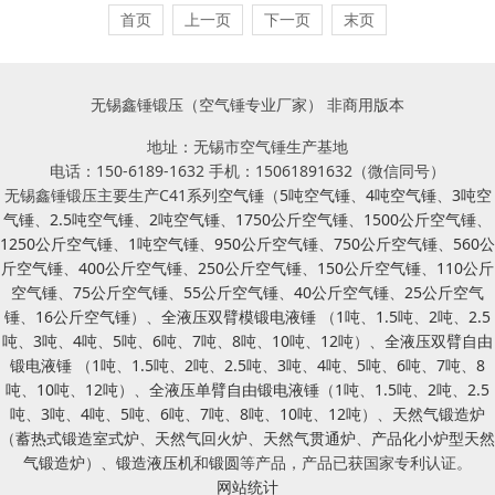
首页
上一页
下一页
末页
无锡鑫锤锻压（空气锤专业厂家） 非商用版本
地址：无锡市空气锤生产基地
电话：150-6189-1632 手机：15061891632（微信同号）
无锡鑫锤锻压主要生产C41系列
空气锤
（
5吨空气锤
、
4吨空气锤
、
3吨空
气锤
、
2.5吨空气锤
、
2吨空气锤
、
1750公斤空气锤
、
1500公斤空气锤
、
1250公斤空气锤
、
1吨空气锤
、
950公斤空气锤
、
750公斤空气锤
、
560公
斤空气锤
、
400公斤空气锤
、
250公斤空气锤
、
150公斤空气锤
、
110公斤
空气锤
、
75公斤空气锤
、
55公斤空气锤
、
40公斤空气锤
、
25公斤空气
锤
、
16公斤空气锤
）、
全液压双臂模锻电液锤
（
1吨
、
1.5吨
、
2吨
、
2.5
吨
、
3吨
、
4吨
、
5吨
、
6吨
、
7吨
、
8吨
、
10吨
、
12吨
）、
全液压双臂自由
锻电液锤
（
1吨
、
1.5吨
、
2吨
、
2.5吨
、
3吨
、
4吨
、
5吨
、
6吨
、
7吨
、
8
吨
、
10吨
、
12吨
）、
全液压单臂自由锻电液锤
（
1吨
、
1.5吨
、
2吨
、
2.5
吨
、
3吨
、
4吨
、
5吨
、
6吨
、
7吨
、
8吨
、
10吨
、
12吨
）、
天然气锻造炉
（
蓄热式锻造室式炉
、
天然气回火炉
、
天然气贯通炉
、
产品化小炉型天然
气锻造炉
）、
锻造液压机
和
锻圆
等产品，产品已获国家专利认证。
网站统计