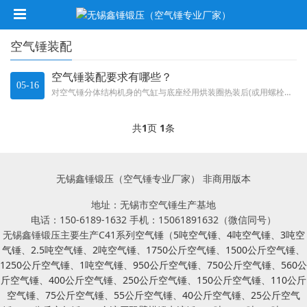
空气锤装配
空气锤装配要求有哪些？
05-16
对空气锤分体结构机身的气缸与底座经用烘装圈热装后(或用螺栓紧固后),其接触面之间的间隙不应大于0.05mm。若局部接触面...
共
1
页
1
条
无锡鑫锤锻压（空气锤专业厂家） 非商用版本
地址：无锡市空气锤生产基地
电话：150-6189-1632 手机：15061891632（微信同号）
无锡鑫锤锻压主要生产C41系列
空气锤
（
5吨空气锤
、
4吨空气锤
、
3吨空
气锤
、
2.5吨空气锤
、
2吨空气锤
、
1750公斤空气锤
、
1500公斤空气锤
、
1250公斤空气锤
、
1吨空气锤
、
950公斤空气锤
、
750公斤空气锤
、
560公
斤空气锤
、
400公斤空气锤
、
250公斤空气锤
、
150公斤空气锤
、
110公斤
空气锤
、
75公斤空气锤
、
55公斤空气锤
、
40公斤空气锤
、
25公斤空气