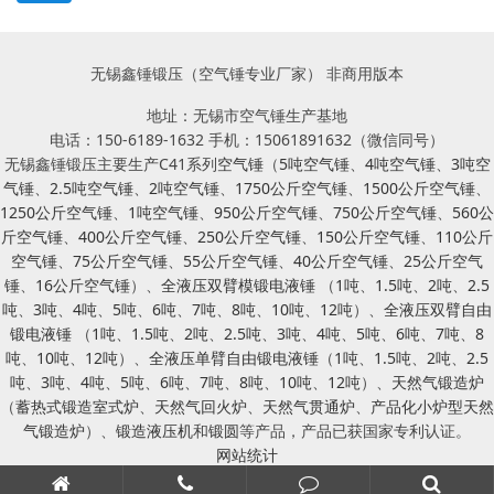
无锡鑫锤锻压（空气锤专业厂家） 非商用版本
地址：无锡市空气锤生产基地
电话：150-6189-1632 手机：15061891632（微信同号）
无锡鑫锤锻压主要生产C41系列
空气锤
（
5吨空气锤
、
4吨空气锤
、
3吨空
气锤
、
2.5吨空气锤
、
2吨空气锤
、
1750公斤空气锤
、
1500公斤空气锤
、
1250公斤空气锤
、
1吨空气锤
、
950公斤空气锤
、
750公斤空气锤
、
560公
斤空气锤
、
400公斤空气锤
、
250公斤空气锤
、
150公斤空气锤
、
110公斤
空气锤
、
75公斤空气锤
、
55公斤空气锤
、
40公斤空气锤
、
25公斤空气
锤
、
16公斤空气锤
）、
全液压双臂模锻电液锤
（
1吨
、
1.5吨
、
2吨
、
2.5
吨
、
3吨
、
4吨
、
5吨
、
6吨
、
7吨
、
8吨
、
10吨
、
12吨
）、
全液压双臂自由
锻电液锤
（
1吨
、
1.5吨
、
2吨
、
2.5吨
、
3吨
、
4吨
、
5吨
、
6吨
、
7吨
、
8
吨
、
10吨
、
12吨
）、
全液压单臂自由锻电液锤
（
1吨
、
1.5吨
、
2吨
、
2.5
吨
、
3吨
、
4吨
、
5吨
、
6吨
、
7吨
、
8吨
、
10吨
、
12吨
）、
天然气锻造炉
（
蓄热式锻造室式炉
、
天然气回火炉
、
天然气贯通炉
、
产品化小炉型天然
气锻造炉
）、
锻造液压机
和
锻圆
等产品，产品已获国家专利认证。
网站统计