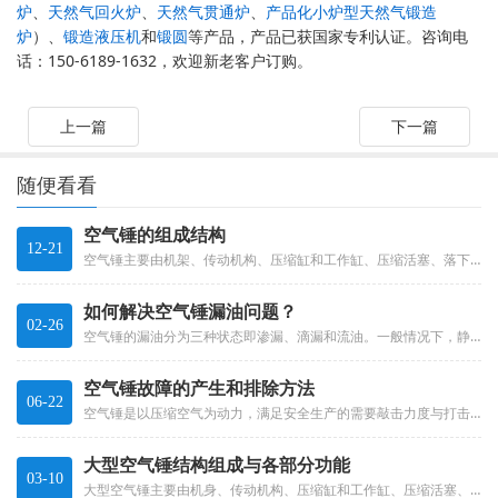
炉
、
天然气回火炉
、
天然气贯通炉
、
产品化小炉型天然气锻造
炉
）、
锻造液压机
和
锻圆
等产品，产品已获国家专利认证。咨询电
话：150-6189-1632，欢迎新老客户订购。
上一篇
下一篇
随便看看
空气锤的组成结构
12-21
空气锤主要由机架、传动机构、压缩缸和工作缸、压缩活塞、落下部分、配气机构和砧座等部分组成。
如何解决空气锤漏油问题？
02-26
空气锤的漏油分为三种状态即渗漏、滴漏和流油。一般情况下，静结合面部位，每半小时滴一滴油和动结合面部位每6min滴一滴油均...
空气锤故障的产生和排除方法
06-22
空气锤是以压缩空气为动力，满足安全生产的需要敲击力度与打击频率可通过调节气压控制，使用机身材质为铸铁，大吨位空气锤砧做材...
大型空气锤结构组成与各部分功能
03-10
大型空气锤​主要由机身、传动机构、压缩缸和工作缸、压缩活塞、落下部分、配气机构和砧座等部分组成。