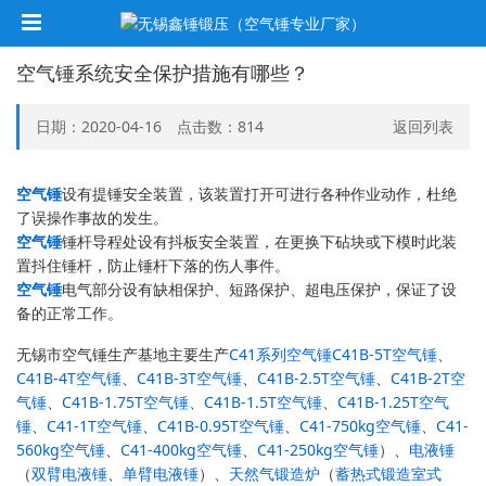
空气锤系统安全保护措施有哪些？
日期：2020-04-16 点击数：
814
返回列表
空气锤
设有提锤安全装置，该装置打开可进行各种作业动作，杜绝
了误操作事故的发生。
空气锤
锤杆导程处设有抖板安全装置，在更换下砧块或下模时此装
置抖住锤杆，防止锤杆下落的伤人事件。
空气锤
电气部分设有缺相保护、短路保护、超电压保护，保证了设
备的正常工作。
无锡市空气锤生产基地主要生产
C41系列空气锤
C41B-5T空气锤
、
C41B-4T空气锤
、
C41B-3T空气锤
、
C41B-2.5T空气锤
、
C41B-2T空
气锤
、
C41B-1.75T空气锤
、
C41B-1.5T空气锤
、
C41B-1.25T空气
锤
、
C41-1T空气锤
、
C41B-0.95T空气锤
、
C41-750kg空气锤
、
C41-
560kg空气锤
、
C41-400kg空气锤
、
C41-250kg空气锤
）、
电液锤
（
双臂电液锤
、
单臂电液锤
）、
天然气锻造炉
（
蓄热式锻造室式